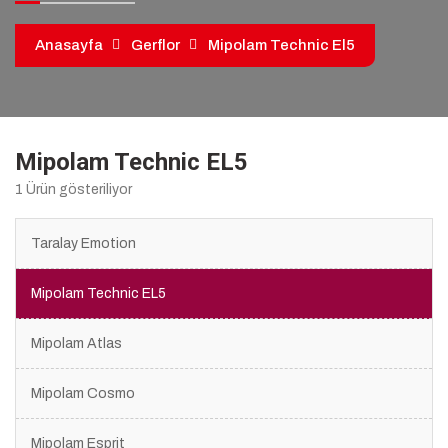
kiralama
pvc
Anasayfa
Gerflor
Mipolam Technic El5
zemin
kaplama
Mipolam Technic EL5
1 Ürün gösteriliyor
Taralay Emotion
Mipolam Technic EL5
Mipolam Atlas
Mipolam Cosmo
Mipolam Esprit