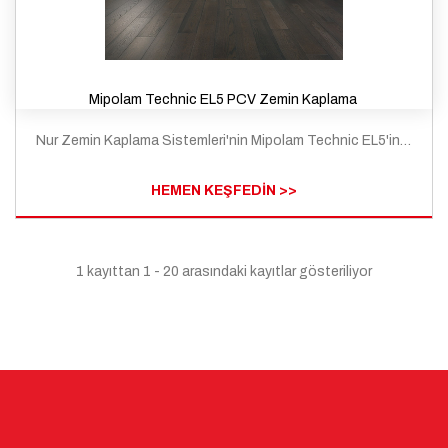
Mipolam Technic EL5 PCV Zemin Kaplama
Nur Zemin Kaplama Sistemleri'nin Mipolam Technic EL5'in barındırdığı özelliklerle ticari yer döşemelerinde kullanılması, ESD kalıcı kondüktif döşeme sistemi, 6 teknik desen, Üretimden 28 gün sonra TVOC değeri < 10µg/m3 => iç hava kalitesi, Homojen Katman, fayanslarda bulunan 5 x 104 ≤ Rt ≤ 106 (EN 1081) elektrik direncine sahip, statik iletken, esnek homojen vinil bir zemin kaplamadır. İletken karbon kaplı PVC peletler ile kalıcı statik iletken özellikler yaratır. Daha birçok marka ile son derece kaliteli ve zengin ürün yelpazesiyle en yeni teknojileri kullanarak zemin ömrünü maximuma ulaştıracak tüm mekanlarda uygulanabilen dayanıklı her türlü zemin sistemlerini kurar.
HEMEN KEŞFEDİN >>
1 kayıttan 1 - 20 arasındaki kayıtlar gösteriliyor