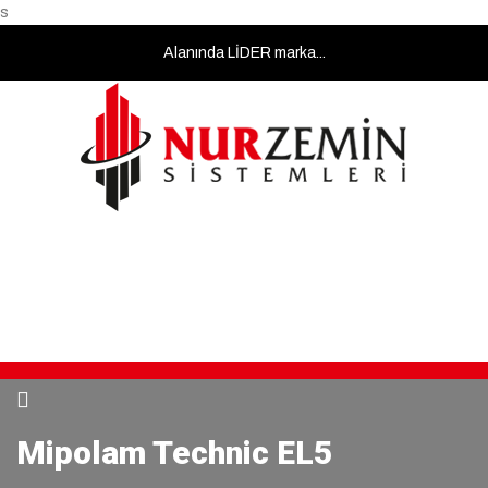
s
masa
Alanında LİDER marka...
sandalye
kiralama
masa
sandalye
kiralama
masa
sandalye
kiralama
Çalışma
Bizi Arayın
Bize Yazın
masa
08:00 - 18:00
0212 855 0665
info@nurzemin.com
sandalye
kiralama
masa
sandalye
kiralama
Mipolam Technic EL5
masa
sandalye